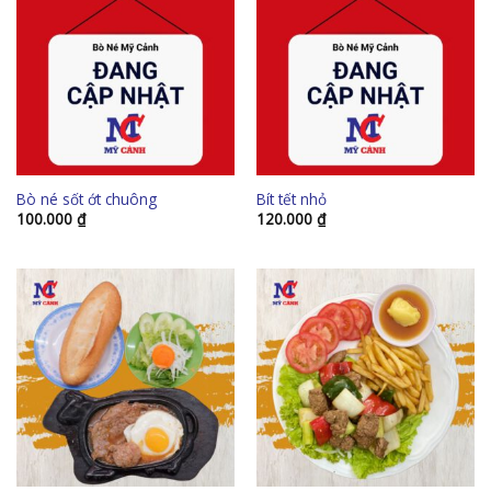
Bò né sốt ớt chuông
Bít tết nhỏ
100.000
₫
120.000
₫