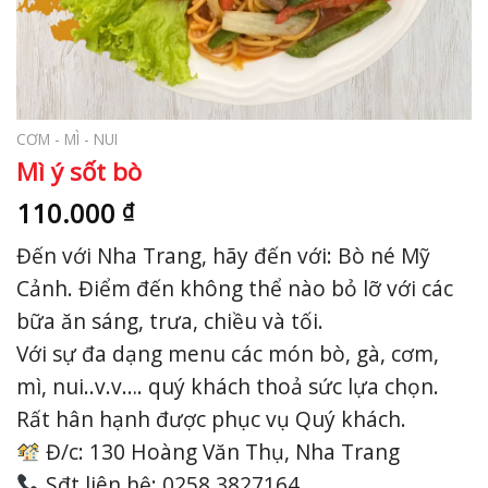
CƠM - MÌ - NUI
Mì ý sốt bò
110.000
₫
Đến với Nha Trang, hãy đến với: Bò né Mỹ
Cảnh. Điểm đến không thể nào bỏ lỡ với các
bữa ăn sáng, trưa, chiều và tối.
Với sự đa dạng menu các món bò, gà, cơm,
mì, nui..v.v…. quý khách thoả sức lựa chọn.
Rất hân hạnh được phục vụ Quý khách.
Đ/c: 130 Hoàng Văn Thụ, Nha Trang
Sđt liên hệ: 0258 3827164