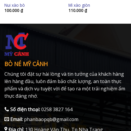
Nui xào bò
Mì xào giòn
100.000
₫
110.000
₫
BÒ NÉ MỸ CẢNH
Chúng tôi đặt sự hài lòng và tin tưởng của khách hàng
lên hàng đầu, luôn đảm bảo chất lượng, an toàn thực
phẩm và dịch vụ tuyệt vời để tạo ra một trải nghiệm ẩm
thực đáng nhớ.
Số điện thoại:
0258 3827 164
Email:
phanbaopqb@gmail.com
Địa chỉ:
130 Hoàng Văn Thụ, Tp Nha Trang