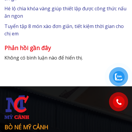
Hé lộ chìa khóa vàng giúp thiết lập được công thức nấu
ăn ngon
Tuyển tập 8 món xào đơn giản, tiết kiệm thời gian cho
chị em
Phản hồi gần đây
Không có bình luận nào để hiển thị.
BÒ NÉ MỸ CẢNH