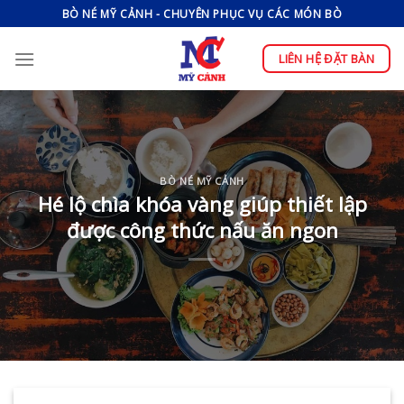
Skip
BÒ NÉ MỸ CẢNH - CHUYÊN PHỤC VỤ CÁC MÓN BÒ
to
content
LIÊN HỆ ĐẶT BÀN
BÒ NÉ MỸ CẢNH
Hé lộ chìa khóa vàng giúp thiết lập
được công thức nấu ăn ngon