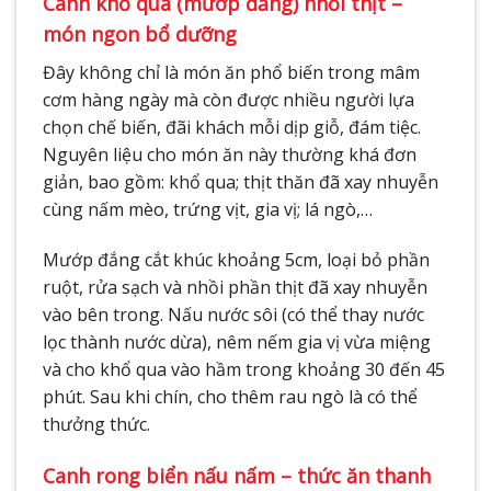
Canh khổ qua (mướp đắng) nhồi thịt –
món ngon bổ dưỡng
Đây không chỉ là món ăn phổ biến trong mâm
cơm hàng ngày mà còn được nhiều người lựa
chọn chế biến, đãi khách mỗi dịp giỗ, đám tiệc.
Nguyên liệu cho món ăn này thường khá đơn
giản, bao gồm: khổ qua; thịt thăn đã xay nhuyễn
cùng nấm mèo, trứng vịt, gia vị; lá ngò,…
Mướp đắng cắt khúc khoảng 5cm, loại bỏ phần
ruột, rửa sạch và nhồi phần thịt đã xay nhuyễn
vào bên trong. Nấu nước sôi (có thể thay nước
lọc thành nước dừa), nêm nếm gia vị vừa miệng
và cho khổ qua vào hầm trong khoảng 30 đến 45
phút. Sau khi chín, cho thêm rau ngò là có thể
thưởng thức.
Canh rong biển nấu nấm – thức ăn thanh